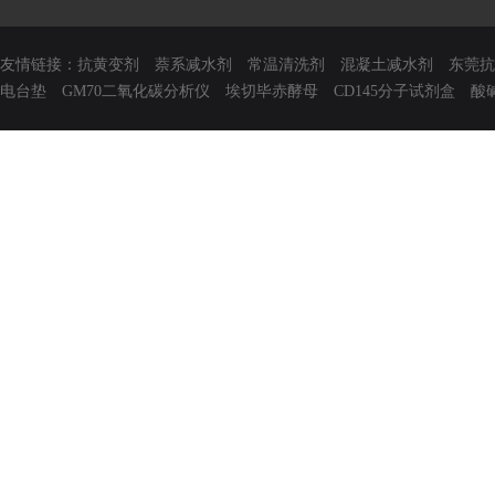
友情链接：
抗黄变剂
萘系减水剂
常温清洗剂
混凝土减水剂
东莞抗
电台垫
GM70二氧化碳分析仪
埃切毕赤酵母
CD145分子试剂盒
酸